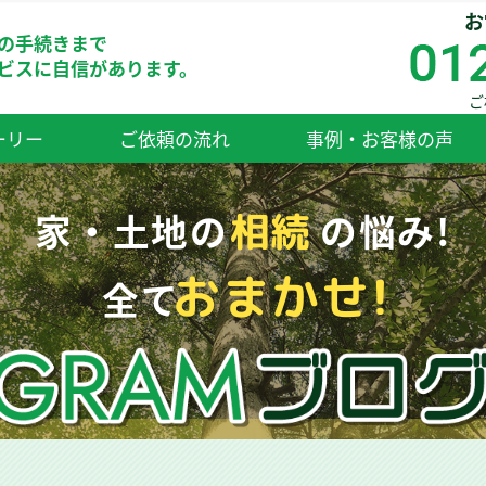
お
の手続きまで
ビスに自信があります。
ご
ーリー
ご依頼の流れ
事例・お客様の声
相続
家・土地の
の悩み!
おまかせ!
全て