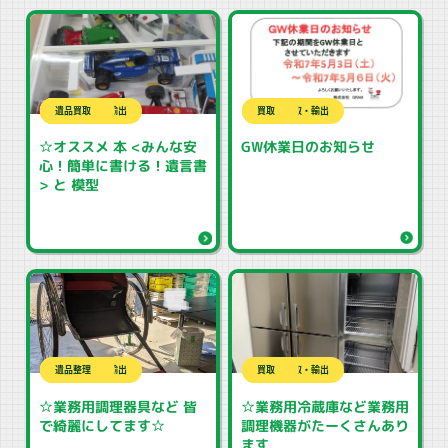
中古品買取・輸出
未分類
片付け
生前整理
生前整理
相続手続き
解体
解体工事
買取
遺品整理
遺品整理
遺品買取
GRAMブログ
中古品買取・輸出
未分類
買取
☆オススメ 本 <みんな安
GW休業日のお知らせ
心！簡単に書ける！遺言書
> と 模型
リサイクル
中古品買取・輸出
未分類
片付け作業
買取
遺品整理
GRAMブログ
中古品買取・輸出
未分類
買取
☆業務用調理器具など 皆
☆業務用冷蔵庫など業務用
で綺麗にしてます☆
調理機器がたーくさんあり
ます