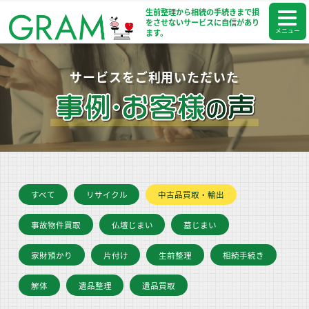
生前整理から相続の手続きまで
損
をさせないサービスに自信があり
メニュー
ます。
サービスをご利用いただいた
すべて
リサイクル
中古品買取・輸出
事故物件買取
仏壇じまい
墓じまい
家財預かり
片付け
生前整理
相続手続き
解体
遺品整理
遺品買取