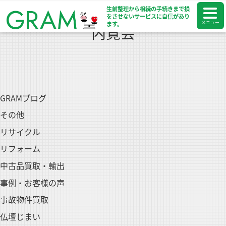
生前整理から相続の手続きまで
損
をさせないサービスに自信があり
メニュー
ます。
内覧会
GRAMブログ
その他
リサイクル
リフォーム
中古品買取・輸出
事例・お客様の声
事故物件買取
仏壇じまい